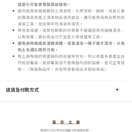
度變化可能會導致器皿破裂。
請勿使用有粗糙顆粒之清潔劑、化學溶劑、鋼刷、或其它會
刮傷器皿表面之清潔物品清洗器皿。儘可能用海綿及軟性的
清潔工具，並採用中性清潔劑清洗。
帶有金或銀，或質地較軟的材質都不建議使用洗碗機清洗，
以免損傷；類似商品也不宜放入微波爐等工具。
避免長時間盛放濃稠液體，或是浸泡一陣子後才清洗，以免
陶土毛細孔吸附污垢。
陶土與陶器的表面釉料的收縮率有別，所以表面多會產生自
然局部龜裂。局部龜裂並不是陶器內部的裂痕，皆可正常使
用。（陶器製品中，有些特意製造出冰裂紋商品）
送貨及付款方式
舊 目 立 屋
源自於1991年在台南創立的波哥好飲。