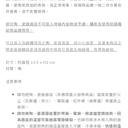
處，是陶氣原始的表現，為正常現象。
每個商品獨一無二存在著些
許差異，並不影響使用。
部分陶、瓷器器皿不可放入烤箱內加熱或烹調，購買及使用前請確
認商品適用性。
可以放入洗碗機清洗之陶、瓷器器皿，請小心放置，並避免商品之
間直接接觸或是清洗過程中與其它器皿互相碰撞，而導致破損。
尺寸：約直徑 13.5 x H2 cm
材質：陶
注意事項
請勿把陶、瓷器器皿（非適用直火加熱商品）直接放置於火
上（瓦斯爐、炭火）、電磁爐、紅外線（鹵素爐）等爐具上
使用。
請勿將陶、瓷器器皿置於烤箱、電鍋、微波爐空燒加熱，因
為器皿的溫度可能過高導致破裂。
也請勿將冰水倒入熱的器
皿內，或是把熱的器皿直接放入冷藏、冷凍冰箱，
快速的溫