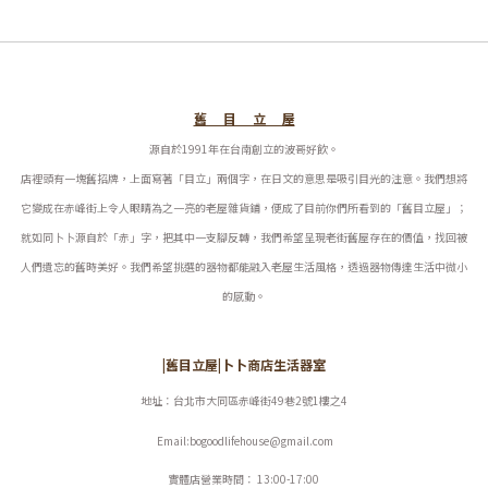
舊 目 立 屋
源自於1991年在台南創立的波哥好飲。
店裡頭有一塊舊招牌，上面寫著「目立」兩個字，在日文的意思是吸引目光的注意。我們想將
它變成在赤峰街上令人眼睛為之一亮的老屋雜貨鋪，便成了目前你們所看到的「舊目立屋」；
就如同卜卜源自於「赤」字，把其中一支腳反轉，我們希望呈現老街舊屋存在的價值，找回被
人們遺忘的舊時美好。
我們希望挑選的器物都能融入老屋生活風格，透過器物傳達生活中微小
的感動。
|舊目立屋|卜卜商店生活器室
地址：台北市大同區赤峰街49巷2號1樓之4
Email:bogoodlifehouse@gmail.com
實體店營業時間： 13:00-17:00