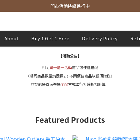
官網商品 全館滿3000 免運費
門市活動持續進行中
官網商品 全館滿3000 免運費
About
Buy 1 Get 1 Free
Delivery Policy
Ret
【活動公告】
相同
買一送一活動
商品可任選搭配
（相同商品數量請選擇2；
不同價位商品
以低價贈送
）
並於結帳頁面選擇
宅配
方式進行系統折扣計算。
Featured Products