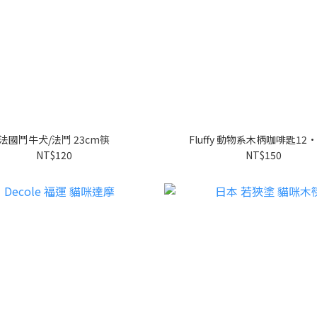
法國鬥牛犬/法鬥 23cm筷
Fluffy 動物系木柄咖啡匙12·
NT$120
NT$150