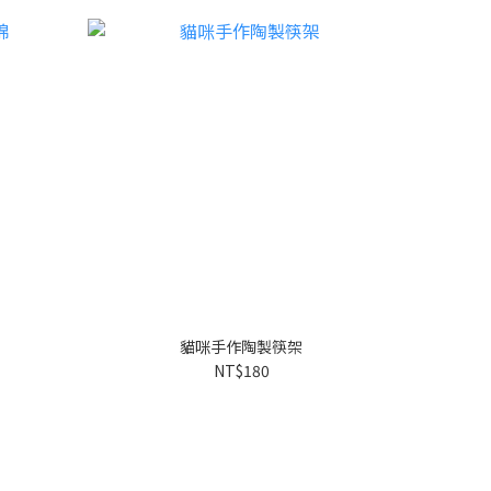
貓咪手作陶製筷架
NT$180