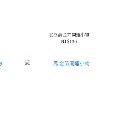
眠り貓 金箔開運小物
NT$130