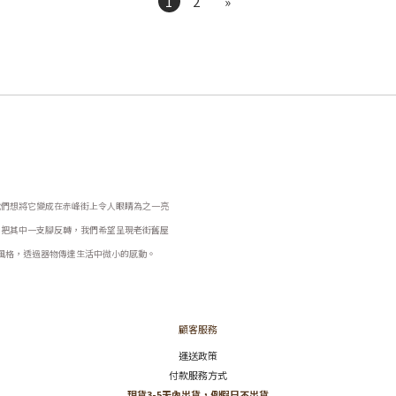
1
2
»
我們想將它變成在赤峰街上令人眼睛為之一亮
，把其中一支腳反轉，我們希望呈現老街舊屋
風格，透過器物傳達生活中微小的感動。
顧客服務
運送政策
付款服務方式
現貨3-5天內出貨，例假日不出貨