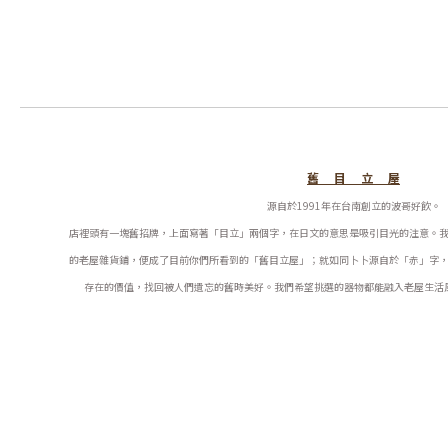
舊 目 立 屋
源自於1991年在台南創立的波哥好飲。
店裡頭有一塊舊招牌，上面寫著「目立」兩個字，在日文的意思是吸引目光的注意。
的老屋雜貨鋪，便成了目前你們所看到的「舊目立屋」；就如同卜卜源自於「赤」字
存在的價值，找回被人們遺忘的舊時美好。
我們希望挑選的器物都能融入老屋生活