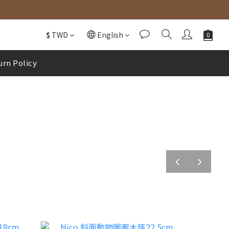
$
TWD
English
urn Policy
prev
next