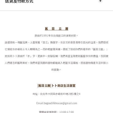
送貨及付款方式
舊 目 立 屋
源自於1991年在台南創立的波哥好飲。
店裡頭有一塊舊招牌，上面寫著「目立」兩個字，在日文的意思是吸引目光的注意。我們想將
它變成在赤峰街上令人眼睛為之一亮的老屋雜貨鋪，便成了目前你們所看到的「舊目立屋」；
就如同卜卜源自於「赤」字，把其中一支腳反轉，我們希望呈現老街舊屋存在的價值，找回被
人們遺忘的舊時美好。
我們希望挑選的器物都能融入老屋生活風格，透過器物傳達生活中微小
的感動。
|舊目立屋|卜卜商店生活器室
地址：台北市大同區赤峰街49巷2號1樓之4
Email:bogoodlifehouse@gmail.com
實體店營業時間： 13:00-17:00