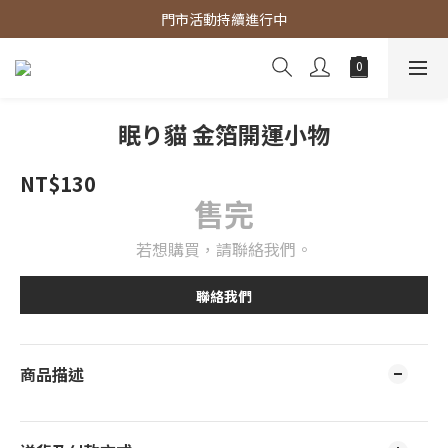
官網商品 全館滿3000 免運費
門市活動持續進行中
官網商品 全館滿3000 免運費
眠り貓 金箔開運小物
NT$130
售完
若想購買，請聯絡我們。
聯絡我們
商品描述