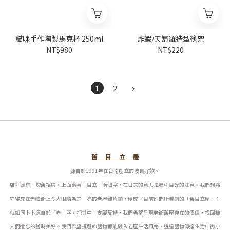
貓咪手作陶製馬克杯 250ml
炸蝦/天婦羅造型筷架
NT$980
NT$220
1
2
舊 目 立 屋
源自於1991年在台南創立的波哥好飲。
店裡頭有一塊舊招牌，上面寫著「目立」兩個字，在日文的意思是吸引目光的注意。我們想將
它變成在赤峰街上令人眼睛為之一亮的老屋雜貨鋪，便成了目前你們所看到的「舊目立屋」；
就如同卜卜源自於「赤」字，把其中一支腳反轉，我們希望呈現老街舊屋存在的價值，找回被
人們遺忘的舊時美好。
我們希望挑選的器物都能融入老屋生活風格，透過器物傳達生活中微小