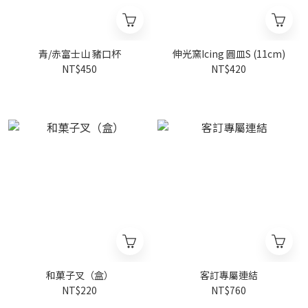
青/赤富士山 豬口杯
伸光窯Icing 圓皿S (11cm)
NT$450
NT$420
和菓子叉（盒）
客訂專屬連結
NT$220
NT$760