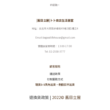
的感動。
|舊目立屋|卜卜商店生活器室
地址：台北市大同區赤峰街49巷2號1樓之4
Email:bogoodlifehouse@gmail.com
實體店營業時間： 13:00-17:00
Tel. 02-2558-3777
顧客服務
運送政策
付款服務方式
現貨3-5天內出貨，例假日不出貨
退換貨政策
|
2022© 舊目立屋