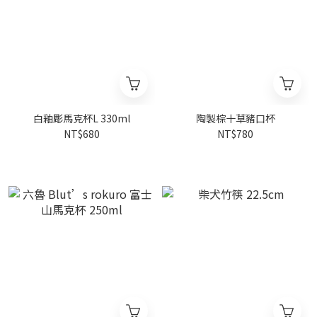
白釉彫馬克杯L 330ml
陶製棕十草豬口杯
NT$680
NT$780