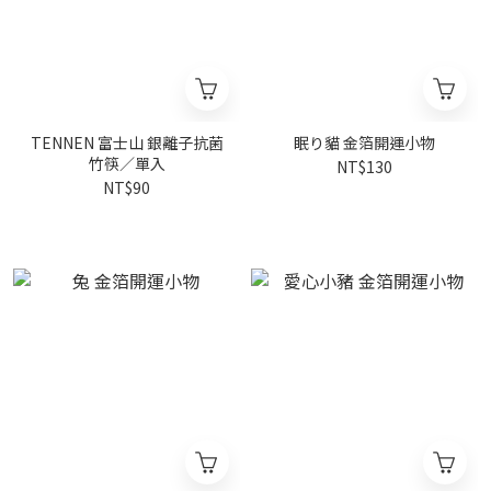
TENNEN 富士山 銀離子抗菌
眠り貓 金箔開運小物
竹筷／單入
NT$130
NT$90