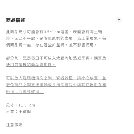
商品描述
此商品尺寸
可能會有0.5~1cm落差。表面會有陶土顆
粒、凹凸不平處，是陶氣原始的表現，為正常現象。
每
個商品獨一無二存在著些許差異，並不影響使用。
部分陶、瓷器器皿不可放入烤箱內加熱或烹調，購買及
使用前請確認商品適用性。
可以放入洗碗機清洗之陶、瓷器器皿，請小心放置，並
避免商品之間直接接觸或是清洗過程中與其它器皿互相
碰撞，而導致破損。
尺寸：11.5
cm
材質：不鏽鋼
注意事項