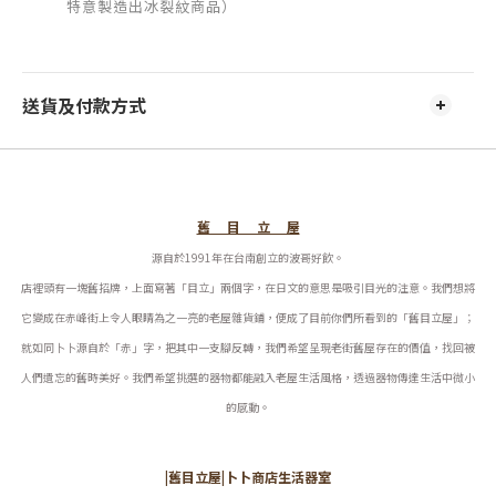
特意製造出冰裂紋商品）
送貨及付款方式
舊 目 立 屋
源自於1991年在台南創立的波哥好飲。
店裡頭有一塊舊招牌，上面寫著「目立」兩個字，在日文的意思是吸引目光的注意。我們想將
它變成在赤峰街上令人眼睛為之一亮的老屋雜貨鋪，便成了目前你們所看到的「舊目立屋」；
就如同卜卜源自於「赤」字，把其中一支腳反轉，我們希望呈現老街舊屋存在的價值，找回被
人們遺忘的舊時美好。
我們希望挑選的器物都能融入老屋生活風格，透過器物傳達生活中微小
的感動。
|舊目立屋|卜卜商店生活器室