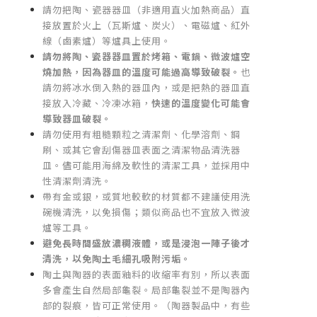
請勿把陶、瓷器器皿（非適用直火加熱商品）直
接放置於火上（瓦斯爐、炭火）、電磁爐、紅外
線（鹵素爐）等爐具上使用。
請勿將陶、瓷器器皿置於烤箱、電鍋、微波爐空
燒加熱，因為器皿的溫度可能過高導致破裂。
也
請勿將冰水倒入熱的器皿內，或是把熱的器皿直
接放入冷藏、冷凍冰箱，
快速的溫度變化可能會
導致器皿破裂。
請勿使用有粗糙顆粒之清潔劑、化學溶劑、鋼
刷、或其它會刮傷器皿表面之清潔物品清洗器
皿。儘可能用海綿及軟性的清潔工具，並採用中
性清潔劑清洗。
帶有金或銀，或質地較軟的材質都不建議使用洗
碗機清洗，以免損傷；類似商品也不宜放入微波
爐等工具。
避免長時間盛放濃稠液體，或是浸泡一陣子後才
清洗，以免陶土毛細孔吸附污垢。
陶土與陶器的表面釉料的收縮率有別，所以表面
多會產生自然局部龜裂。局部龜裂並不是陶器內
部的裂痕，皆可正常使用。（陶器製品中，有些