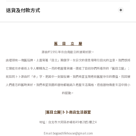
送貨及付款方式
舊 目 立 屋
源自於1991年在台南創立的波哥好飲。
店裡頭有一塊舊招牌，上面寫著「目立」兩個字，在日文的意思是吸引目光的注意。我們想將
它變成在赤峰街上令人眼睛為之一亮的老屋雜貨鋪，便成了目前你們所看到的「舊目立屋」；
就如同卜卜源自於「赤」字，把其中一支腳反轉，我們希望呈現老街舊屋存在的價值，找回被
人們遺忘的舊時美好。
我們希望挑選的器物都能融入老屋生活風格，透過器物傳達生活中微小
的感動。
|舊目立屋|卜卜商店生活器室
地址：台北市大同區赤峰街49巷2號1樓之4
Email:bogoodlifehouse@gmail.com