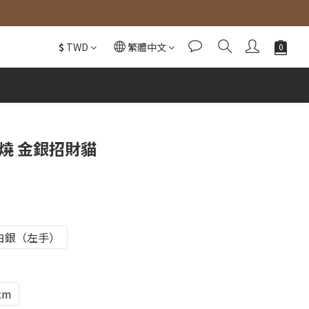
$
TWD
繁體中文
立即購買
燒 金銀招財貓
白銀（左手）
cm