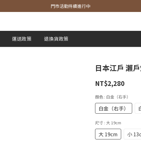
官網商品 全館滿3000 免運費
門市活動持續進行中
官網商品 全館滿3000 免運費
運送政策
退換貨政策
日本江戶 瀨戶
NT$2,280
顏色
: 白金（右手）
白金（右手）
尺寸
: 大 19cm
大 19cm
小 13