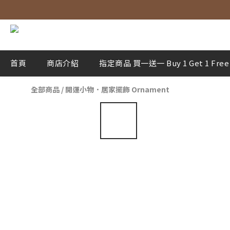
首頁
商店介紹
指定商品 買一送一 Buy 1 Get 1 Free
全部商品
/
開運小物．居家擺飾 Ornament