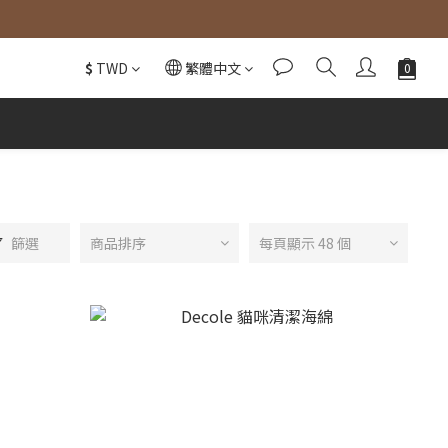
$
TWD
繁體中文
篩選
商品排序
每頁顯示 48 個