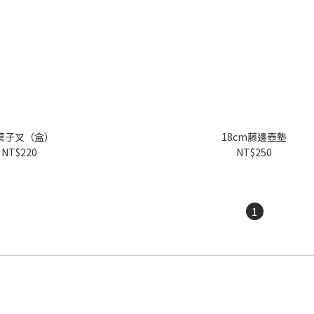
菓子叉（盒）
18cm藤邊壺墊
NT$220
NT$250
1