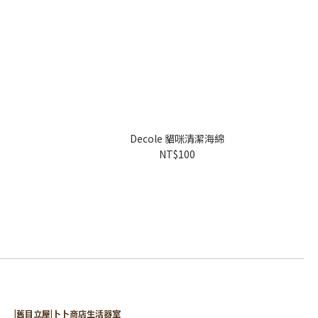
Decole 貓咪清潔海綿
NT$100
|舊目立屋|卜卜商店生活器室