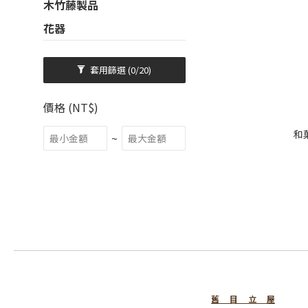
木竹藤製品
花器
套用篩選
(0/20)
價格 (NT$)
和
~
舊 目 立 屋