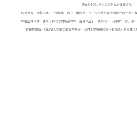
源自於1991年在台南創立的波哥好飲。
店裡頭有一塊舊招牌，上面寫著「目立」兩個字，在日文的意思是吸引目光的注意。
的老屋雜貨鋪，便成了目前你們所看到的「舊目立屋」；就如同卜卜源自於「赤」字
存在的價值，找回被人們遺忘的舊時美好。
我們希望挑選的器物都能融入老屋生活