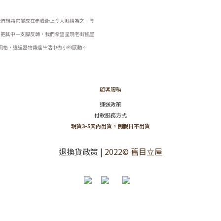
我們想將它變成在赤峰街上令人眼睛為之一亮
，把其中一支腳反轉，我們希望呈現老街舊屋
風格，透過器物傳達生活中微小的感動。
顧客服務
運送政策
付款服務方式
現貨3-5天內出貨，例假日不出貨
退換貨政策
|
2022© 舊目立屋